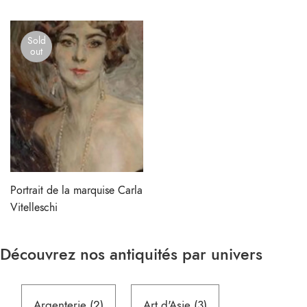
Sold
out
Portrait de la marquise Carla
Vitelleschi
Découvrez nos antiquités par univers
2
3
Argenterie
2
Art d'Asie
3