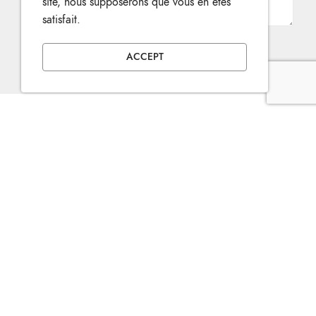
site, nous supposerons que vous en êtes
satisfait.
ACCEPT
Venez dénicher votre trésor ! Fortes de leur
expérience dans le métier, les Antiquités Richard
de Strasbourg permettent de répondre à
chacune de vos attentes. Notre cabinet de
curiosités est unique car il vous propose de la
taxidermie (oiseaux), des globes terrestres et
toutes sortes d'objets anciens.
1 Quai au sable,
67000 Strasbourg