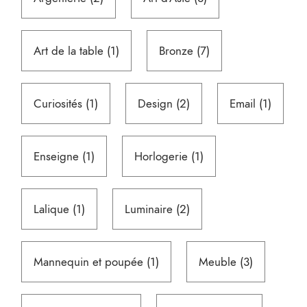
produits
produits
1
7
Art de la table
1
Bronze
7
produit
produits
1
2
1
Curiosités
1
Design
2
Email
1
produit
produits
produit
1
1
Enseigne
1
Horlogerie
1
produit
produit
1
2
Lalique
1
Luminaire
2
produit
produits
1
3
Mannequin et poupée
1
Meuble
3
produit
produits